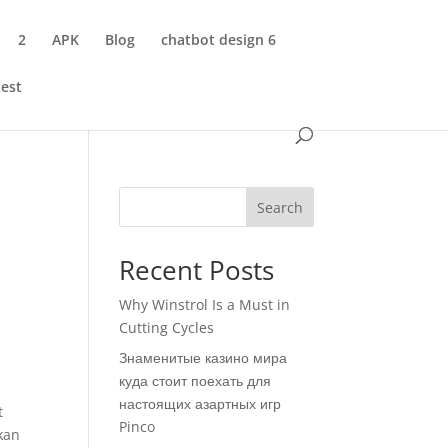
2
APK
Blog
chatbot design 6
test
Search
Recent Posts
Why Winstrol Is a Must in
Cutting Cycles
Знаменитые казино мира
куда стоит поехать для
настоящих азартных игр
t
Pinco
kan