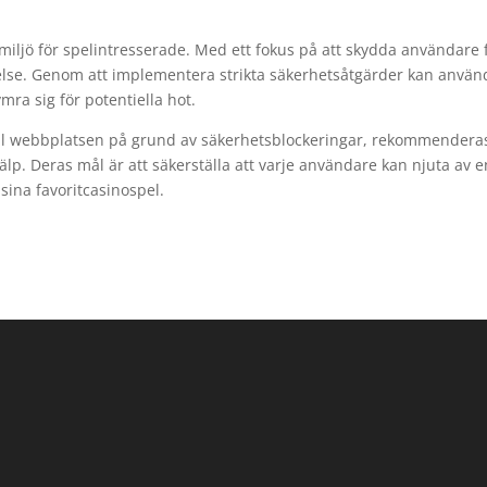
iljö för spelintresserade. Med ett fokus på att skydda användare 
velse. Genom att implementera strikta säkerhetsåtgärder kan använ
mra sig för potentiella hot.
till webbplatsen på grund av säkerhetsblockeringar, rekommendera
älp. Deras mål är att säkerställa att varje användare kan njuta av e
sina favoritcasinospel.