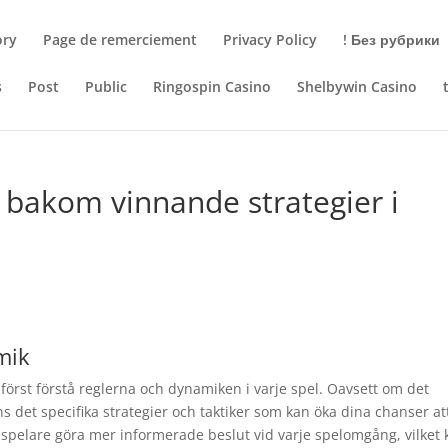
ory
Page de remerciement
Privacy Policy
! Без рубрики
s
Post
Public
Ringospin Casino
Shelbywin Casino
 bakom vinnande strategier i
mik
t först förstå reglerna och dynamiken i varje spel. Oavsett om det
nns det specifika strategier och taktiker som kan öka dina chanser at
spelare göra mer informerade beslut vid varje spelomgång, vilket 