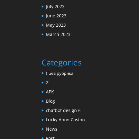
July 2023
June 2023
May 2023
March 2023
Categories
! Без рубрики
2
APK
Blog
chatbot design 6
Lucky Anon Casino
News
Post