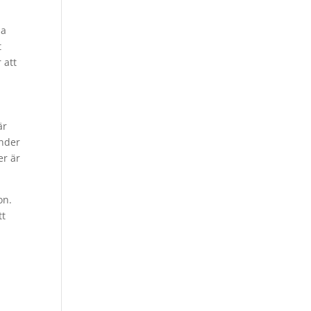
sa
t
 att
är
änder
er är
on.
tt