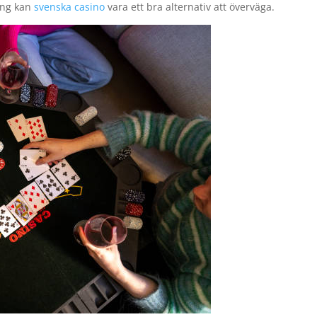
ing kan
svenska casino
vara ett bra alternativ att överväga.