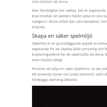
sina chanser att vinna.
Men försiktighet bör iakttas. Det är avgörand
krav innebär att spelare måste satsa en viss
navigera i dessa villkor kan vara komplext, men
erbjuda.
Skapa en säker spelmiljö
Säkerhet är en grundläggande aspekt av online 
avgörande för att skydda både personlig och fin
krypteringsteknik för att säkerställa att deras
även mycket viktigt.
Förutom att välja en säker plattform, är det ock
Att använda starka och unika lösenord, samt akti
förebygga obehörig åtkomst.