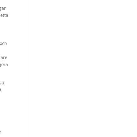
gar
Detta
 och
lare
göra
sa
t
h