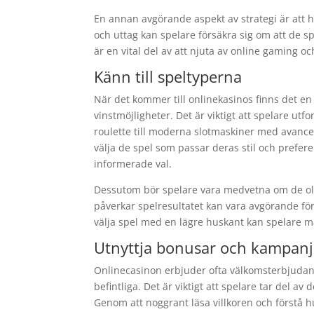
En annan avgörande aspekt av strategi är att h
och uttag kan spelare försäkra sig om att de sp
är en vital del av att njuta av online gaming oc
Känn till speltyperna
När det kommer till onlinekasinos finns det e
vinstmöjligheter. Det är viktigt att spelare utf
roulette till moderna slotmaskiner med avancer
välja de spel som passar deras stil och prefere
informerade val.
Dessutom bör spelare vara medvetna om de olik
påverkar spelresultatet kan vara avgörande för
välja spel med en lägre huskant kan spelare m
Utnyttja bonusar och kampanj
Onlinecasinon erbjuder ofta välkomsterbjudan
befintliga. Det är viktigt att spelare tar del 
Genom att noggrant läsa villkoren och förstå 