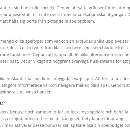
antera sin bankrulle korrekt. Genom att sätta gränser för insättnin
elar ansvarsfullt och inte överskrider sina ekonomiska tillgångar. 
h att hålla sig borta från potentiella spelproblem.
n mängd olika speltyper som var och en erbjuder unika upplevelser
orskar dessa olika typer, från klassiska bordsspel som blackjack och
ade funktioner. Genom att känna till de olika alternativen kan spe
nser bäst. Det är viktigt att noggrant överväga huskanterna för att 
a huskanterna som finns inbyggda i varje spel. Att förstå hur des
 att göra informerade val och navigera mellan olika spel. Genom at
aximera sina vinstchanser.
er
den, bonusar och kampanjer för att locka nya spelare och behålla
av dessa erbjudanden, eftersom de kan ge ett betydande försprång.
hur man aktiverar dessa bonusar kan spelare öka sin spelbudget oc