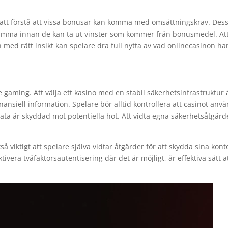
e att förstå att vissa bonusar kan komma med omsättningskrav. Des
 summa innan de kan ta ut vinster som kommer från bonusmedel. At
 med rätt insikt kan spelare dra full nytta av vad onlinecasinon har
gaming. Att välja ett kasino med en stabil säkerhetsinfrastruktur 
ansiell information. Spelare bör alltid kontrollera att casinot anv
 data är skyddad mot potentiella hot. Att vidta egna säkerhetsåtgärd
så viktigt att spelare själva vidtar åtgärder för att skydda sina kont
vera tvåfaktorsautentisering där det är möjligt, är effektiva sätt a