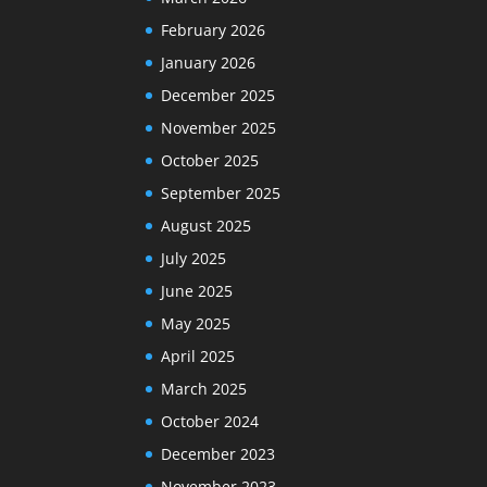
February 2026
January 2026
December 2025
November 2025
October 2025
September 2025
August 2025
July 2025
June 2025
May 2025
April 2025
March 2025
October 2024
December 2023
November 2023