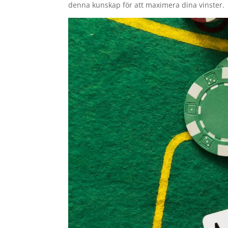
denna kunskap för att maximera dina vinster.