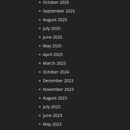
October 2025
September 2025
August 2025
July 2025
June 2025
May 2025
April 2025
March 2025
October 2024
December 2023
November 2023
August 2023
July 2023
June 2023
May 2023