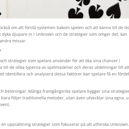
 också om att förstå systemen bakom spelen och att känna till de d
t dyka djupare in i Unknown och de strategier som omger det, kan
 andra missar.
?
 och strategier som spelare använder för att öka sina chanser i
a till de olika typerna av spelmaskiner och deras utdelningar till at
t identifiera och analysera dessa faktorer kan spelare få en förde
ch belöningar. Många framgångsrika spelare bygger sina strategie
e bara följer traditionella metoder, utan även utvecklar sina egna, 
kvent.
t ha en uppsättning strategier som fokuserar på att utforska Unknown