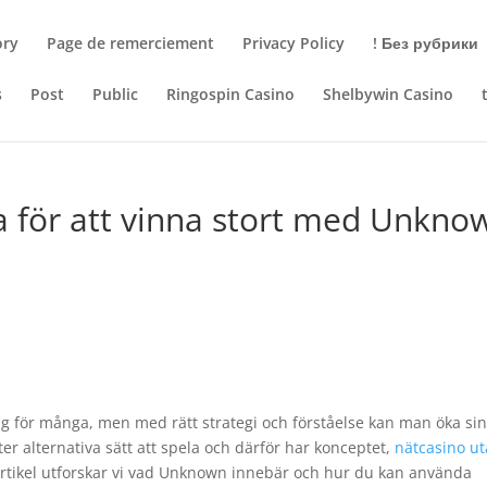
ory
Page de remerciement
Privacy Policy
! Без рубрики
s
Post
Public
Ringospin Casino
Shelbywin Casino
 för att vinna stort med Unkno
ng för många, men med rätt strategi och förståelse kan man öka si
ter alternativa sätt att spela och därför har konceptet,
nätcasino u
a artikel utforskar vi vad Unknown innebär och hur du kan använda