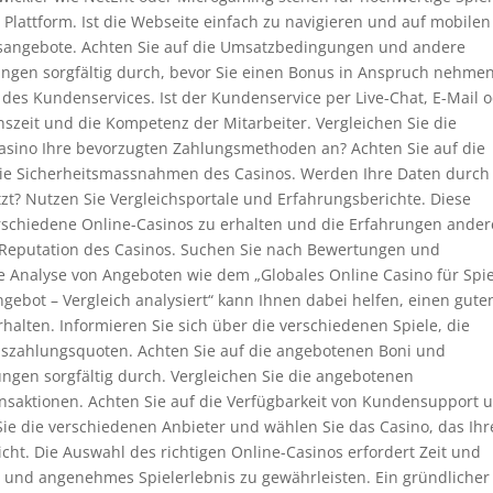
 Plattform. Ist die Webseite einfach zu navigieren und auf mobilen
usangebote. Achten Sie auf die Umsatzbedingungen und andere
ngen sorgfältig durch, bevor Sie einen Bonus in Anspruch nehmen
 des Kundenservices. Ist der Kundenservice per Live-Chat, E-Mail 
nszeit und die Kompetenz der Mitarbeiter. Vergleichen Sie die
sino Ihre bevorzugten Zahlungsmethoden an? Achten Sie auf die
 die Sicherheitsmassnahmen des Casinos. Werden Ihre Daten durch
zt? Nutzen Sie Vergleichsportale und Erfahrungsberichte. Diese
rschiedene Online-Casinos zu erhalten und die Erfahrungen ander
ie Reputation des Casinos. Suchen Sie nach Bewertungen und
e Analyse von Angeboten wie dem „Globales Online Casino für Spie
ngebot – Vergleich analysiert“ kann Ihnen dabei helfen, einen gute
halten. Informieren Sie sich über die verschiedenen Spiele, die
uszahlungsquoten. Achten Sie auf die angebotenen Boni und
ngen sorgfältig durch. Vergleichen Sie die angebotenen
nsaktionen. Achten Sie auf die Verfügbarkeit von Kundensupport 
Sie die verschiedenen Anbieter und wählen Sie das Casino, das Ih
ht. Die Auswahl des richtigen Online-Casinos erfordert Zeit und
s und angenehmes Spielerlebnis zu gewährleisten. Ein gründlicher