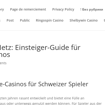
ory
Page de remerciement
Privacy Policy
! Без рубрики
s
Post
Public
Ringospin Casino
Shelbywin Casino
etz: Einsteiger-Guide für
nos
ents
-Casinos für Schweizer Spieler
tzten Jahren rasant entwickelt und bietet eine Fülle an
aus oder unterwegs genutzt werden können. Für Spieler aus der