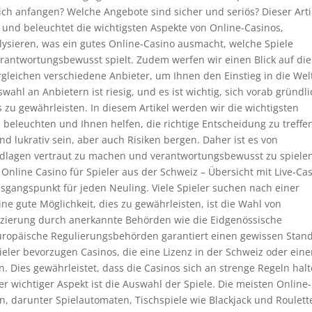
l ich anfangen? Welche Angebote sind sicher und seriös? Dieser Arti
r und beleuchtet die wichtigsten Aspekte von Online-Casinos,
lysieren, was ein gutes Online-Casino ausmacht, welche Spiele
antwortungsbewusst spielt. Zudem werfen wir einen Blick auf die
leichen verschiedene Anbieter, um Ihnen den Einstieg in die Wel
wahl an Anbietern ist riesig, und es ist wichtig, sich vorab gründl
 zu gewährleisten. In diesem Artikel werden wir die wichtigsten
 beleuchten und Ihnen helfen, die richtige Entscheidung zu treffe
d lukrativ sein, aber auch Risiken bergen. Daher ist es von
dlagen vertraut zu machen und verantwortungsbewusst zu spiele
nline Casino für Spieler aus der Schweiz – Übersicht mit Live-Cas
Ausgangspunkt für jeden Neuling. Viele Spieler suchen nach einer
ne gute Möglichkeit, dies zu gewährleisten, ist die Wahl von
zenzierung durch anerkannte Behörden wie die Eidgenössische
ropäische Regulierungsbehörden garantiert einen gewissen Stan
ieler bevorzugen Casinos, die eine Lizenz in der Schweiz oder eine
. Dies gewährleistet, dass die Casinos sich an strenge Regeln hal
r wichtiger Aspekt ist die Auswahl der Spiele. Die meisten Online-
an, darunter Spielautomaten, Tischspiele wie Blackjack und Roulett