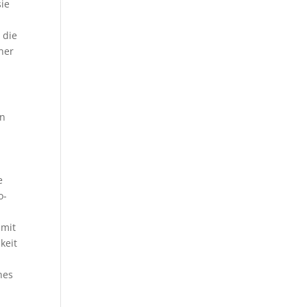
sie
 die
ner
en
e
o-
 mit
keit
nes