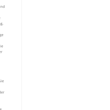
ind
e
ng,
ige
die
er
Sie
der
e.