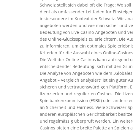
Schweiz stellt sich dabei oft die Frage: Wo sol
dient als umfassender Leitfaden für Einsteige
insbesondere im Kontext der Schweiz. Wir ana
angeboten werden und wie man sicher und ver
Bedeutung von Live-Casino-Angeboten und verg
des Online-Glücksspiels zu erleichtern. Die Aus
zu informieren, um ein optimales Spielerlebnis
Kriterien für die Auswahl eines Online-Casinos
Die Welt der Online-Casinos kann aufregend un
entscheidender Bedeutung, sich mit den Grun
Die Analyse von Angeboten wie dem „Globales O
Angebot – Vergleich analysiert“ ist ein guter 
sicheren und vertrauenswürdigen Plattform. Ei
lizenzierten und regulierten Casinos. Die Li
Spielbankenkommission (ESBK) oder andere eu
an Sicherheit und Fairness. Viele Schweizer Sp
anderen europäischen Gerichtsbarkeit besitzen
und regelmässig überprüft werden. Ein weitere
Casinos bieten eine breite Palette an Spielen 