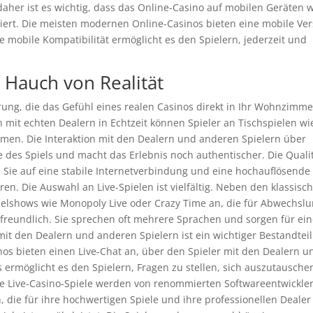
daher ist es wichtig, dass das Online-Casino auf mobilen Geräten 
ert. Die meisten modernen Online-Casinos bieten eine mobile Ver
e mobile Kompatibilität ermöglicht es den Spielern, jederzeit und
 Hauch von Realität
rung, die das Gefühl eines realen Casinos direkt in Ihr Wohnzimme
n mit echten Dealern in Echtzeit können Spieler an Tischspielen wi
ehmen. Die Interaktion mit den Dealern und anderen Spielern über
 des Spiels und macht das Erlebnis noch authentischer. Die Quali
 Sie auf eine stabile Internetverbindung und eine hochauflösende
ren. Die Auswahl an Live-Spielen ist vielfältig. Neben den klassisc
pielshows wie Monopoly Live oder Crazy Time an, die für Abwechsl
d freundlich. Sie sprechen oft mehrere Sprachen und sorgen für ei
it den Dealern und anderen Spielern ist ein wichtiger Bestandteil
inos bieten einen Live-Chat an, über den Spieler mit den Dealern u
ermöglicht es den Spielern, Fragen zu stellen, sich auszutausche
Die Live-Casino-Spiele werden von renommierten Softwareentwickle
 die für ihre hochwertigen Spiele und ihre professionellen Dealer