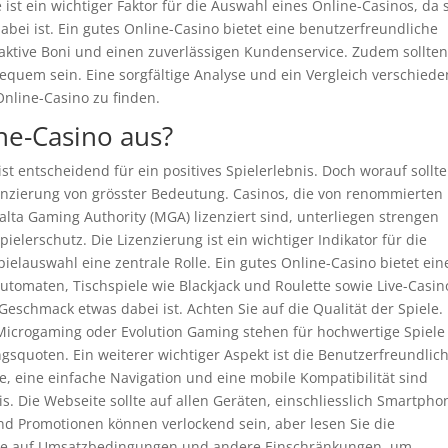
e ist ein wichtiger Faktor für die Auswahl eines Online-Casinos, da 
abei ist. Ein gutes Online-Casino bietet eine benutzerfreundliche
traktive Boni und einen zuverlässigen Kundenservice. Zudem sollten
uem sein. Eine sorgfältige Analyse und ein Vergleich verschiede
Online-Casino zu finden.
ne-Casino aus?
t entscheidend für ein positives Spielerlebnis. Doch worauf sollt
zenzierung von grösster Bedeutung. Casinos, die von renommierten
lta Gaming Authority (MGA) lizenziert sind, unterliegen strengen
ielerschutz. Die Lizenzierung ist ein wichtiger Indikator für die
Spielauswahl eine zentrale Rolle. Ein gutes Online-Casino bietet ein
automaten, Tischspiele wie Blackjack und Roulette sowie Live-Casin
en Geschmack etwas dabei ist. Achten Sie auf die Qualität der Spiele.
Microgaming oder Evolution Gaming stehen für hochwertige Spiele
quoten. Ein weiterer wichtiger Aspekt ist die Benutzerfreundlich
he, eine einfache Navigation und eine mobile Kompatibilität sind
. Die Webseite sollte auf allen Geräten, einschliesslich Smartpho
nd Promotionen können verlockend sein, aber lesen Sie die
Sie auf Umsatzbedingungen und andere Einschränkungen, um