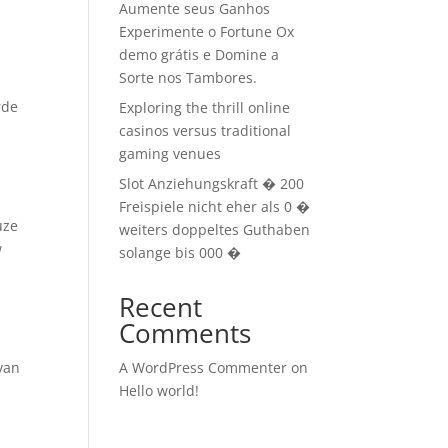
Aumente seus Ganhos
Experimente o Fortune Ox
demo grátis e Domine a
Sorte nos Tambores.
rde
Exploring the thrill online
casinos versus traditional
gaming venues
Slot Anziehungskraft � 200
Freispiele nicht eher als 0 �
uze
weiters doppeltes Guthaben
w
solange bis 000 �
Recent
Comments
van
A WordPress Commenter
on
Hello world!