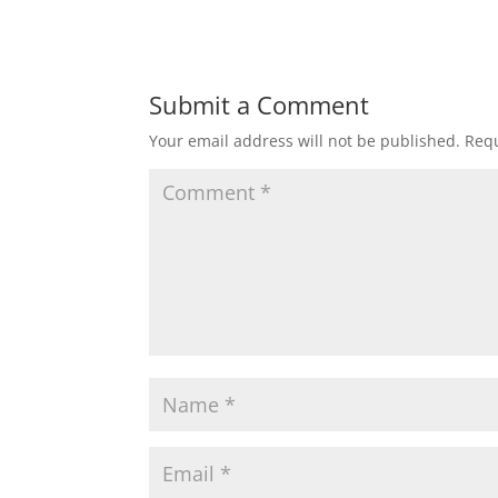
Submit a Comment
Your email address will not be published.
Requ