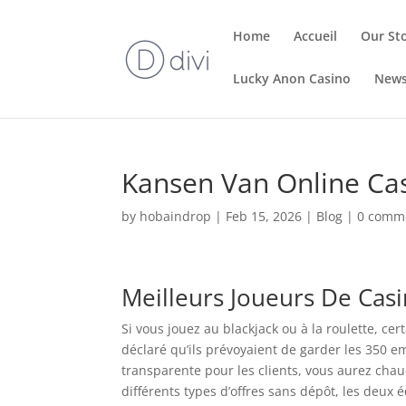
Home
Accueil
Our St
Lucky Anon Casino
New
Kansen Van Online Cas
by
hobaindrop
|
Feb 15, 2026
|
Blog
|
0 comm
Meilleurs Joueurs De Cas
Si vous jouez au blackjack ou à la roulette, cer
déclaré qu’ils prévoyaient de garder les 350 e
transparente pour les clients, vous aurez chaud 
différents types d’offres sans dépôt, les deux 