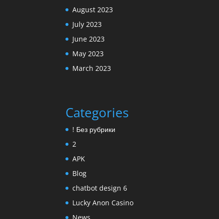
August 2023
July 2023
June 2023
May 2023
March 2023
Categories
! Без рубрики
2
APK
Blog
chatbot design 6
Lucky Anon Casino
News