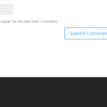
browser for the next time I comment.