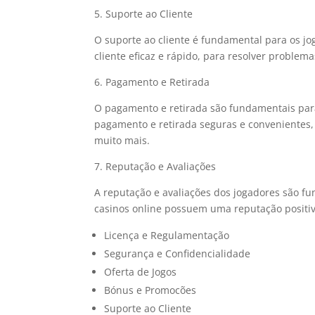
5. Suporte ao Cliente
O suporte ao cliente é fundamental para os j
cliente eficaz e rápido, para resolver problem
6. Pagamento e Retirada
O pagamento e retirada são fundamentais para
pagamento e retirada seguras e convenientes, 
muito mais.
7. Reputação e Avaliações
A reputação e avaliações dos jogadores são fu
casinos online possuem uma reputação positiv
Licença e Regulamentação
Segurança e Confidencialidade
Oferta de Jogos
Bónus e Promocões
Suporte ao Cliente