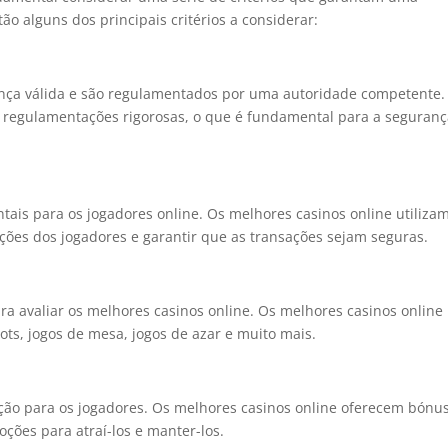
ão alguns dos principais critérios a considerar:
nça válida e são regulamentados por uma autoridade competente. 
 e regulamentações rigorosas, o que é fundamental para a seguran
ais para os jogadores online. Os melhores casinos online utiliza
ções dos jogadores e garantir que as transações sejam seguras.
ara avaliar os melhores casinos online. Os melhores casinos online
ots, jogos de mesa, jogos de azar e muito mais.
ão para os jogadores. Os melhores casinos online oferecem bónu
ções para atraí-los e manter-los.