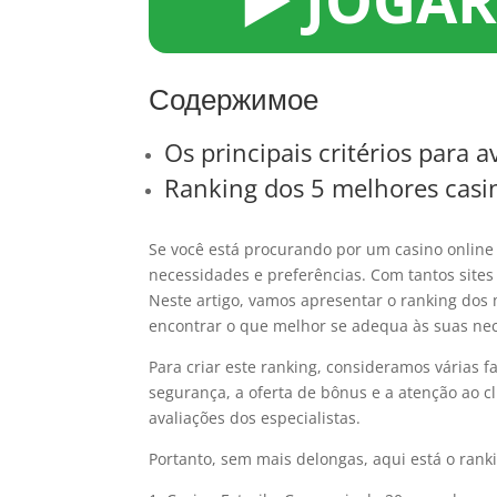
▶️ JOGA
Содержимое
Os principais critérios para 
Ranking dos 5 melhores casi
Se você está procurando por um casino online
necessidades e preferências. Com tantos sites 
Neste artigo, vamos apresentar o ranking dos 
encontrar o que melhor se adequa às suas ne
Para criar este ranking, consideramos várias f
segurança, a oferta de bônus e a atenção ao c
avaliações dos especialistas.
Portanto, sem mais delongas, aqui está o ranki