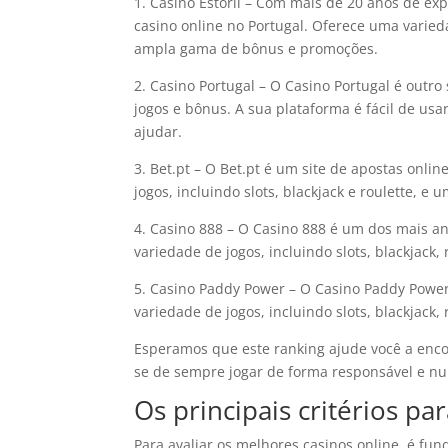
1. Casino Estoril – Com mais de 20 anos de exp
casino online no Portugal. Oferece uma varieda
ampla gama de bônus e promoções.
2. Casino Portugal – O Casino Portugal é outr
jogos e bônus. A sua plataforma é fácil de us
ajudar.
3. Bet.pt – O Bet.pt é um site de apostas onl
jogos, incluindo slots, blackjack e roulette,
4. Casino 888 – O Casino 888 é um dos mais an
variedade de jogos, incluindo slots, blackjac
5. Casino Paddy Power – O Casino Paddy Power 
variedade de jogos, incluindo slots, blackjac
Esperamos que este ranking ajude você a enco
se de sempre jogar de forma responsável e nu
Os principais critérios pa
Para avaliar os melhores casinos online, é f