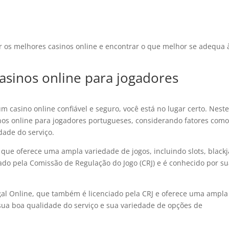
iar os melhores casinos online e encontrar o que melhor se adequa 
asinos online para jogadores
 casino online confiável e seguro, você está no lugar certo. Nest
nos online para jogadores portugueses, considerando fatores com
dade do serviço.
 que oferece uma ampla variedade de jogos, incluindo slots, blackj
ciado pela Comissão de Regulação do Jogo (CRJ) e é conhecido por s
al Online, que também é licenciado pela CRJ e oferece uma ampla
sua boa qualidade do serviço e sua variedade de opções de